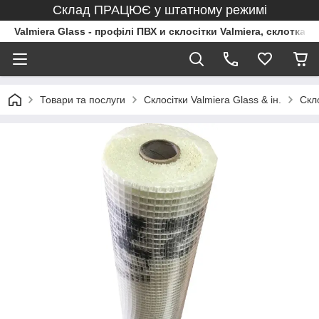
Склад ПРАЦЮЄ у штатному режимі
Valmiera Glass - профілі ПВХ и склосітки Valmiera, склоткан
Товари та послуги
Склосітки Valmiera Glass & ін.
Скл