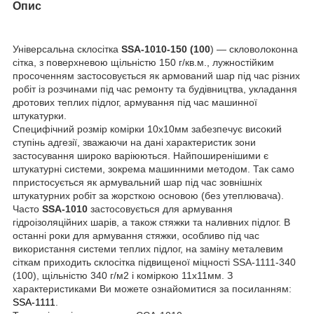
Опис
Універсальна склосітка
SSA-1010-150 (100
) — скловолоконна
сітка, з поверхневою щільністю 150 г/кв.м., лужностійким
просоченням застосовується як армований шар під час різних
робіт із розчинами під час ремонту та будівництва, укладання
дротових теплих підлог, армування під час машинної
штукатурки.
Специфічний розмір комірки 10х10мм забезпечує високий
ступінь адгезії, зважаючи на дані характеристик зони
застосування широко варіюються. Найпоширенішими є
штукатурні системи, зокрема машинними методом. Так само
ппристосується як армувальний шар під час зовнішніх
штукатурних робіт за жорсткою основою (без утеплювача).
Часто
SSA-1010
застосовується для армування
гідроізоляційних шарів, а також стяжки та наливних підлог. В
останні роки для армування стяжки, особливо під час
використання системи теплих підлог, на заміну металевим
сіткам приходить склосітка підвищеної міцності SSA-1111-340
(100), щільністю 340 г/м2 і коміркою 11х11мм. З
характеристиками Ви можете ознайомитися за посиланням:
SSA-1111
.