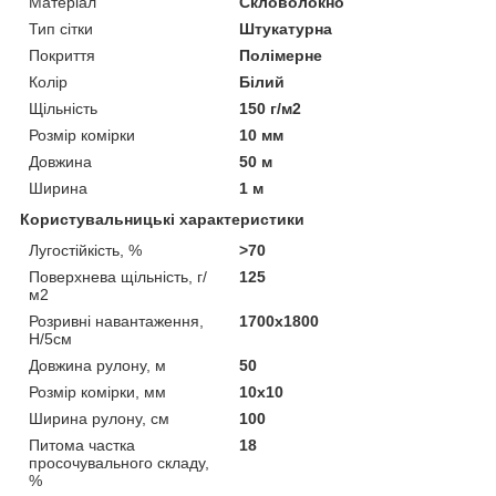
Матеріал
Скловолокно
Тип сітки
Штукатурна
Покриття
Полімерне
Колір
Білий
Щільність
150 г/м2
Розмір комірки
10 мм
Довжина
50 м
Ширина
1 м
Користувальницькі характеристики
Лугостійкість, %
>70
Поверхнева щільність, г/
125
м2
Розривні навантаження,
1700х1800
Н/5см
Довжина рулону, м
50
Розмір комірки, мм
10х10
Ширина рулону, см
100
Питома частка
18
просочувального складу,
%