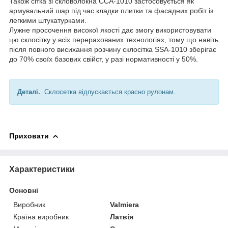
Також сітка зі скловолокна ССА-1010 застосовується як
армувальний шар під час кладки плитки та фасадних робіт із
легкими штукатурками.
Лужне просочення високої якості дає змогу використовувати
цю склосітку у всіх перерахованих технологіях, тому що навіть
після повного висихання розчину склосітка SSA-1010 зберігає
до 70% своїх базових свійст, у разі нормативності у 50%.
Деталі.
Склосетка відпускається красно рулонам.
Приховати
Характеристики
Основні
Виробник
Valmiera
Країна виробник
Латвія