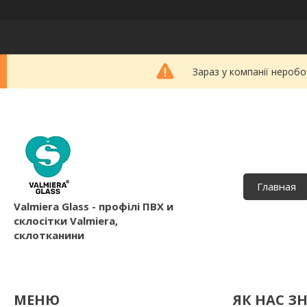
Зараз у компанії неробо
Главная
Valmiera Glass - профілі ПВХ и
склосітки Valmiera,
склотканини
ЯК НАС З