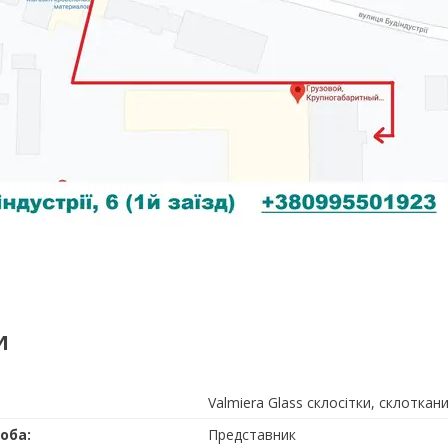
И
Valmiera Glass склосітки, склоткан
Представник