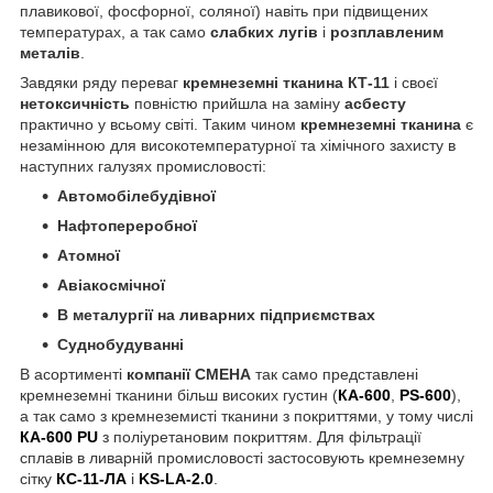
плавикової, фосфорної, соляної) навіть при підвищених
температурах, а так само
слабких лугів
і
розплавленим
металів
.
Завдяки ряду переваг
кремнеземні тканина КТ-11
і своєї
нетоксичність
повністю прийшла на заміну
асбесту
практично у всьому світі. Таким чином
кремнеземні тканина
є
незамінною для високотемпературної та хімічного захисту в
наступних галузях промисловості:
Автомобілебудівної
Нафтопереробної
Атомної
Авіакосмічної
В металургії на ливарних підприємствах
Суднобудуванні
В асортименті
компанії СМЕНА
так само представлені
кремнеземні тканини більш високих густин (
КА-600
,
PS-600
),
а так само з кремнеземисті тканини з покриттями, у тому числі
КА-600
PU
з поліуретановим покриттям. Для фільтрації
сплавів в ливарній промисловості застосовують кремнеземну
сітку
КС-11-ЛА
і
KS-LA-2.0
.