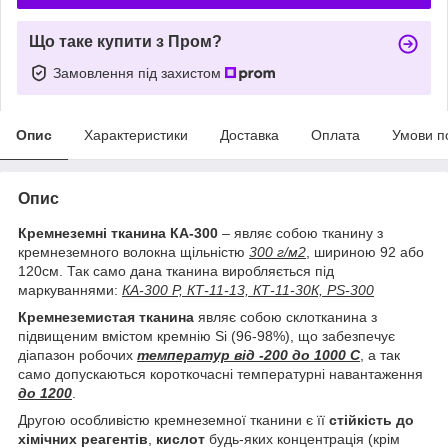
Що таке купити з Пром?
Замовлення під захистом
Опис
Характеристики
Доставка
Оплата
Умови п
Опис
Кремнеземні тканина КА-300
– являє собою тканину з
кремнеземного волокна щільністю
300 г/м2
, шириною 92 або
120см. Так само дана тканина виробляється під
маркуваннями:
КА-300 Р, КТ-11-13, КТ-11-30К, PS-300
Кремнеземистая тканина
являє собою склотканина з
підвищеним вмістом кремнію
Si
(96-98%), що забезпечує
діапазон робочих
температур від -200 до 1000 С
, а так
само допускаються короткочасні температурні навантаження
до 1200
.
Другою особливістю кремнеземної тканини є її
стійкість до
хімічних реагентів
,
кислот
будь-яких концентрація (крім