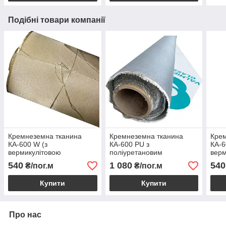
Подібні товари компанії
Кремнеземна тканина
Кремнеземна тканина
Крем
КА-600 W (з
КА-600 PU з
КА-6
вермикулітовою
поліуретановим
верм
обробкою)
просоченням
обр
540
1 080
540
₴/пог.м
₴/пог.м
Купити
Купити
Про нас