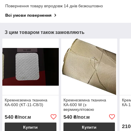
Повернення товару впродовж 14 днів безкоштовно
Всі умови повернення
З цим товаром також замовляють
Кремнеземна тканина
Кремнеземна тканина
Крем
КА-600 (КТ-11-С8/3)
КА-600 W (з
КА-1
вермикулітовою
обробкою)
540
540
₴/пог.м
₴/пог.м
210
Купити
Купити