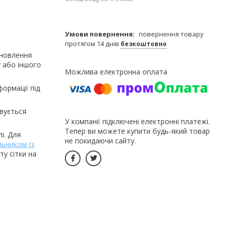
повернення товару
протягом 14 днів
безкоштовно
ановлення
у або іншого
ормації під
овується
У компанії підключені електронні платежі.
Тепер ви можете купити будь-який товар
лі.
Для
не покидаючи сайту.
ьником (з
ту сітки на