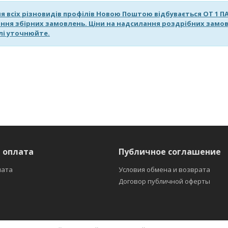
я всіх різновидів профілів Новою Поштою відбувається ОТ 1 
ння збірних замовлень.
Ціни на надсилання роздрібних замов
лі уточнюйте.
 оплата
Публичное соглашение
лата
Условия обмена и возврата
Договор публичной оферты