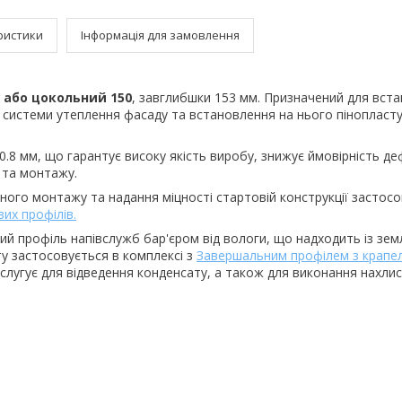
ристики
Інформація для замовлення
 або цокольний 150
, завглибшки 153 мм. Призначений для вст
в системи утеплення фасаду та встановлення на нього пінопласт
8 мм, що гарантує високу якість виробу, знижує ймовірність деф
 та монтажу.
ного монтажу та надання міцності стартовій конструкції застос
вих профілів.
ий профіль напівслужб бар'єром від вологи, що надходить із зем
у застосовується в комплексі з
Завершальним профілем з крапел
к слугує для відведення конденсату, а також для виконання нахлис