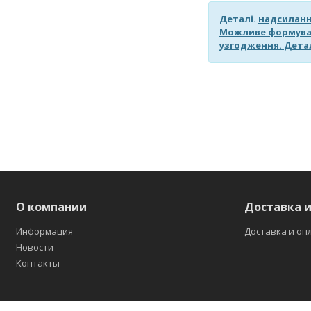
Деталі.
надсиланн
Можливе формува
узгодження.
Дета
О компании
Доставка и
Информация
Доставка и оп
Новости
Контакты