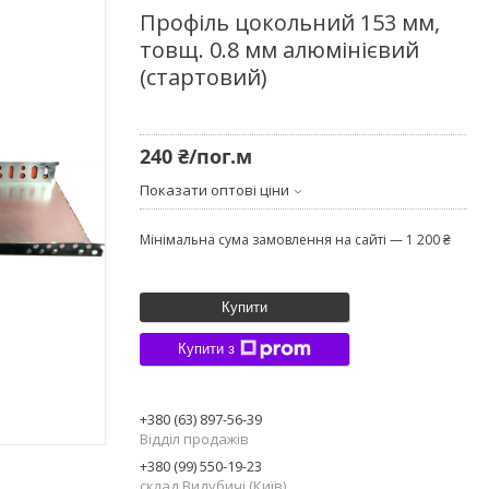
Профіль цокольний 153 мм,
товщ. 0.8 мм алюмінієвий
(стартовий)
240 ₴/пог.м
Показати оптові ціни
Мінімальна сума замовлення на сайті — 1 200 ₴
Купити
Купити з
+380 (63) 897-56-39
Відділ продажів
+380 (99) 550-19-23
склад Видубичі (Київ)