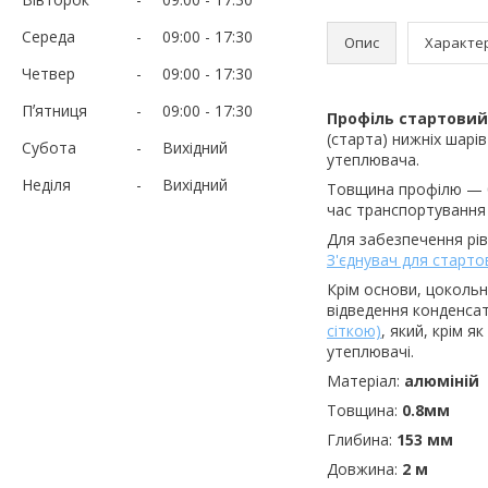
Середа
09:00
17:30
Опис
Характе
Четвер
09:00
17:30
Пʼятниця
09:00
17:30
Профіль стартовий
(старта) нижніх шарі
Субота
Вихідний
утеплювача.
Неділя
Вихідний
Товщина профілю — 0.
час транспортування
Для забезпечення рів
З'єднувач для старто
Крім основи, цокольн
відведення конденсат
сіткою)
, який, крім я
утеплювачі.
Матеріал:
алюміній
Товщина:
0.8мм
Глибина:
153 мм
Довжина:
2 м