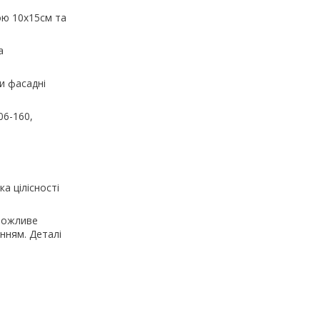
ою 10х15см та
а
и фасадні
06-160,
а цілісності
 Можливе
нням. Деталі