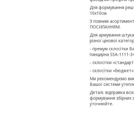
Для формування решти
10х10см.
З повним асортимент
ПОСИЛАННЯМ.
Для армування штука
різної цінової категорі
- премум склосітки В
панцирна SSA-1111-3
- склосітки «стандар
- склосітки «бюджет»:
Ми рекомендуємо вико
Вашої системи утепл
Деталі. відправка в
формування збірних 
уточнюйте.