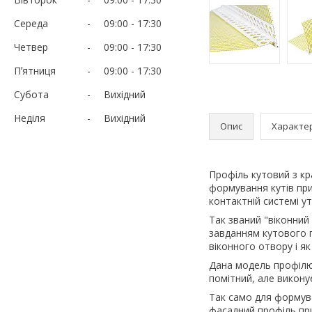
Середа
09:00
17:30
Четвер
09:00
17:30
Пʼятниця
09:00
17:30
Субота
Вихідний
Неділя
Вихідний
Опис
Характе
Профіль кутовий з к
формування кутів при
контактній системі у
Так званий "віконний
завданням кутового п
віконного отвору і як
Дана модель профілю
помітний, але викону
Так само для формува
фасадний профіль пр