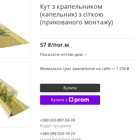
Кут з крапельником
(капельник) з сіткою
(прихованого монтажу)
57 ₴/пог.м
Показати оптові ціни
Мінімальна сума замовлення на сайті — 1 200 ₴
Купити
Купити з
+380 (63) 897-56-39
Відділ продажів
+380 (99) 550-19-23
склад Видубичі (Київ)