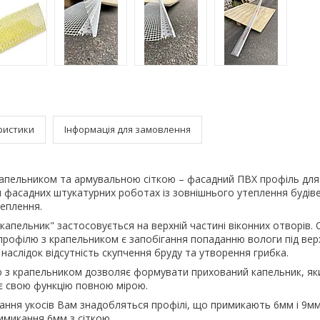
ристики
Інформація для замовлення
рапельником та армувальною сіткою – фасадний ПВХ профіль для
 фасадних штукатурних роботах із зовнішнього утеплення будіве
теплення.
 капельник" застосовується на верхній частині віконних отворів.
рофілю з крапельником є ​​запобігання попаданню вологи під ве
 наслідок відсутність скупчення бруду та утворення грибка.
 з крапельником дозволяє формувати прихований капельник, яки
є свою функцію повною мірою.
ння укосів Вам знадобляться профілі, що примикають 6мм і 9мм б
имикання 6мм з сіткою.