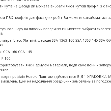
 кутів на фасаді Ви можете вибрати якісні кутові профілі з сітк
ом ПВХ профілів для фасадних робіт Ви можете ознайомитись з
турного шару на плоских поверхнях Ви можете вибрати склосітк
ї:
алмієра Гласс (Латвія): фасадні SSA-1363-160 SSA-1363-145 SSA-06
40
т»: ССА-160 ССА-145
 F-160
ристовувати якісні армуючі матеріали, веди саме вони – запорук
ення!
сіх видів профілів Новою Поштою здійснюється ВІД 1 УПАКОВКИ.
замовлень. Ціни на надсилання роздрібних замовлень за погодже