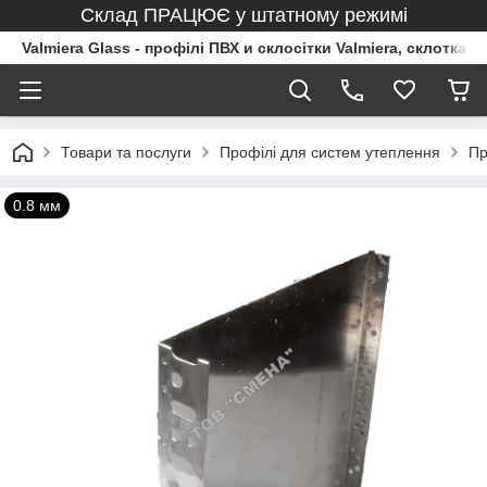
Склад ПРАЦЮЄ у штатному режимі
Valmiera Glass - профілі ПВХ и склосітки Valmiera, склоткан
Товари та послуги
Профілі для систем утеплення
Пр
0.8 мм