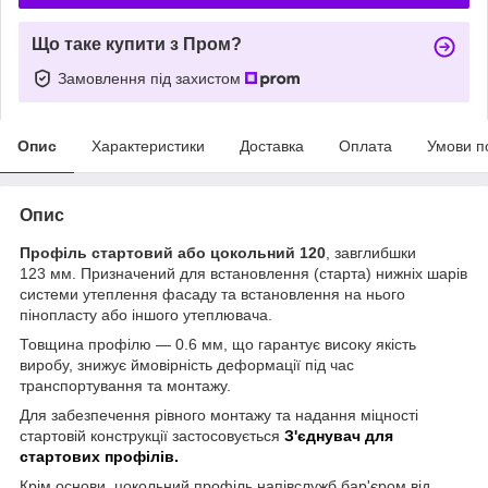
Що таке купити з Пром?
Замовлення під захистом
Опис
Характеристики
Доставка
Оплата
Умови п
Опис
Профіль стартовий або цокольний 120
, завглибшки
123 мм. Призначений для встановлення (старта) нижніх шарів
системи утеплення фасаду та встановлення на нього
пінопласту або іншого утеплювача.
Товщина профілю — 0.6 мм, що гарантує високу якість
виробу, знижує ймовірність деформації під час
транспортування та монтажу.
Для забезпечення рівного монтажу та надання міцності
стартовій конструкції застосовується
З'єднувач для
стартових профілів.
Крім основи, цокольний профіль напівслужб бар'єром від