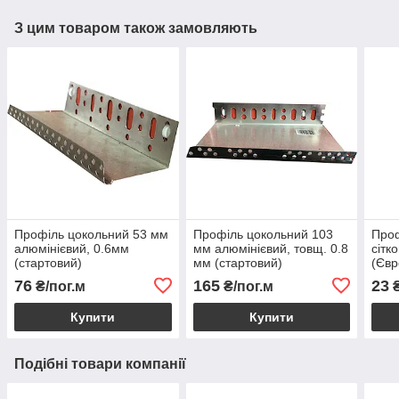
З цим товаром також замовляють
Профіль цокольний 53 мм
Профіль цокольний 103
Проф
алюмінієвий, 0.6мм
мм алюмінієвий, товщ. 0.8
сітк
(стартовий)
мм (стартовий)
(Євр
76
165
23
₴/пог.м
₴/пог.м
₴
Купити
Купити
Подібні товари компанії