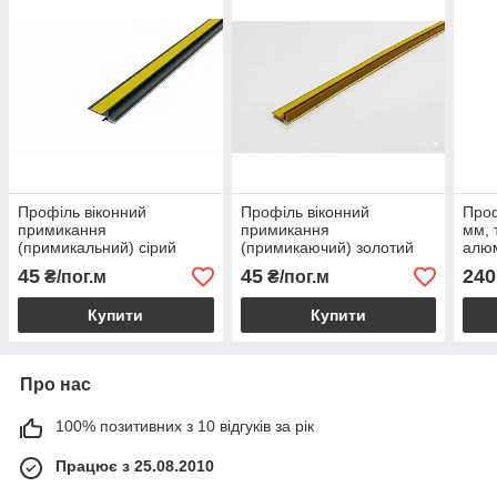
Профіль віконний
Профіль віконний
Проф
примикання
примикання
мм, 
(примикальний) сірий
(примикаючий) золотий
алюм
графіт із манжетою 6 мм
дуб із манжетою 6 мм без
45
45
240
₴/пог.м
₴/пог.м
без сітки
сітки
Купити
Купити
Про нас
100% позитивних з 10 відгуків за рік
Працює з 25.08.2010