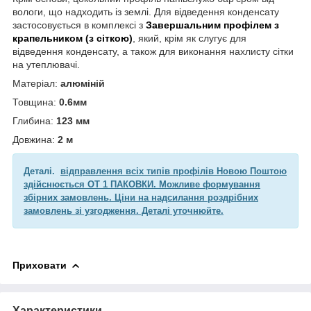
вологи, що надходить із землі.
Для відведення конденсату
застосовується в комплексі з
Завершальним профілем з
крапельником (з сіткою)
, який, крім як слугує для
відведення конденсату, а також для виконання нахлисту сітки
на утеплювачі.
Матеріал:
алюміній
Товщина:
0.6мм
Глибина:
123 мм
Довжина:
2 м
Деталі.
відправлення всіх типів профілів Новою Поштою
здійснюється ОТ 1 ПАКОВКИ. Можливе формування
збірних замовлень. Ціни на надсилання роздрібних
замовлень зі узгодження. Деталі уточнюйте.
Приховати
Характеристики