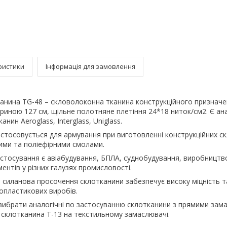
ристики
Інформація для замовлення
канина TG-48 – скловолоконна тканина конструкційного призначе
ириною 127 cм, щільне полотняне плетіння 24*18 ниток/см2. Є ан
нин Aeroglass, Interglass, Uniglass.
стосовується для армування при виготовленні конструкційних ск
ими та поліефірними смолами.
тосування є авіабудування, БПЛА, суднобудування, виробництв
ментів у різних галузях промисловості.
 силанова просочення склотканини забезпечує високу міцність т
лопластикових виробів.
ибрати аналогічні по застосуванню склотканини з прямими зама
 склотканина Т-13 на текстильному замаслювачі.