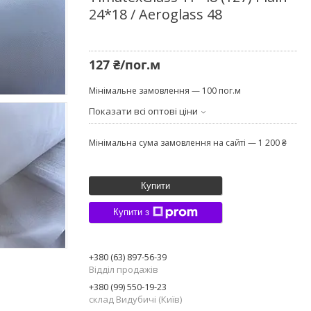
24*18 / Aeroglass 48
127 ₴/пог.м
Мінімальне замовлення — 100 пог.м
Показати всі оптові ціни
Мінімальна сума замовлення на сайті — 1 200 ₴
Купити
Купити з
+380 (63) 897-56-39
Відділ продажів
+380 (99) 550-19-23
склад Видубичі (Київ)