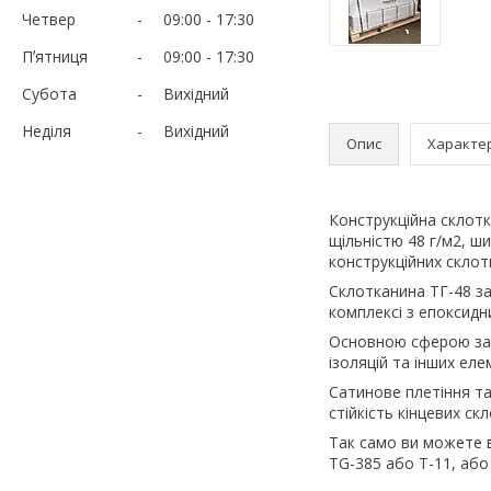
Четвер
09:00
17:30
Пʼятниця
09:00
17:30
Субота
Вихідний
Неділя
Вихідний
Опис
Характе
Конструкційна склот
щільністю 48 г/м2, ш
конструкційних склотка
Склотканина ТГ-48 за
комплексі з епоксидн
Основною сферою зас
ізоляцій та інших еле
Сатинове плетіння та
стійкість кінцевих ск
Так само ви можете в
TG-385 або Т-11, або