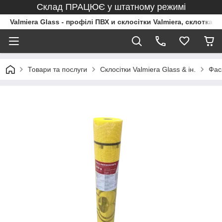
Склад ПРАЦЮЄ у штатному режимі
Valmiera Glass - профілі ПВХ и склосітки Valmiera, склоткан
Товари та послуги
Склосітки Valmiera Glass & ін.
Фас