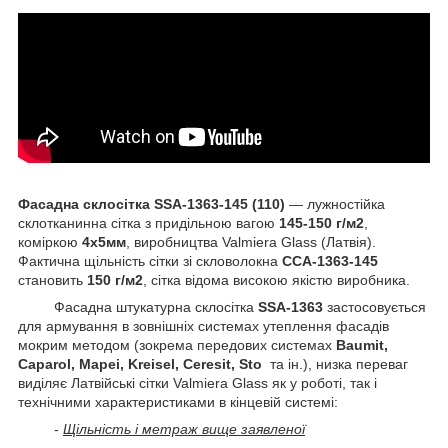
Фасадна склосітка SSA-1363-145 (110)
— лужностійка
склотканинна сітка з придільною вагою
145-150 г/м2
,
коміркою
4х5мм
, виробництва Valmiera Glass (Латвія).
Фактична щільність сітки зі скловолокна
ССА-1363-145
становить
150 г/м2
, сітка відома високою якістю виробника.
Фасадна штукатурна склосітка
SSA-1363
застосовується
для армування в зовнішніх системах утеплення фасадів
мокрим методом (зокрема передових системах
Baumit,
Caparol, Mapei, Kreisel, Ceresit, Sto
та ін.), низка переваг
виділяє Латвійські сітки Valmiera Glass як у роботі, так і
технічними характеристиками в кінцевій системі:
-
Щільність і метраж вище заявленої