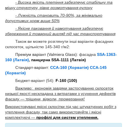
- Висока якість плетіння забезпечує стабільну та
міцну структуру, рівне розмотування рулону
- Лужність становить 70-90%, за мінімально
допустимих норм вище 50%
- Якісне паковання й намотування забезпечує
збереження й товарний вигляд під час транспортування
Також ви можете розглянути інші варіанти фасадних
склосеток, щільністю 145-340 г/м2:
Преміум варіант (Valmiera Glass):
фасадна
SSA-1363-
160 (Латвія)
,
панцирна SSA-1111 (Латвія)
Стандарт-варіант:
ССА-160 (Хорватія)
ССА-145
(Хорватія)
Бюджет-варіант (54):
F-160 (100)
Важливо: економія завдяки застосуванню склосеток
низької якості нескладана з витратами з усунення дефектів
фасаду — тріщини, відколи, промерзання!
Використовувані якісні склосітки під час штукатурних робіт з
утеплення фасаду, так само використовуйте і якісні
комплектуючі —
профілі для систем утеплення.