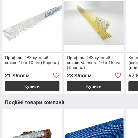
Профіль ПВХ кутовий із
Профіль ПВХ кутовий із
Кут 
сіткою 10 х 10 см (Європа)
сіткою Valmiera 10 х 15 см
(кап
(Європа)
(при
21
23
57
₴/пог.м
₴/пог.м
₴
Купити
Купити
Подібні товари компанії