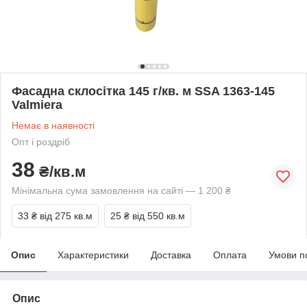
Фасадна склосітка 145 г/кв. м SSA 1363-145
Valmiera
Немає в наявності
Опт і роздріб
38
₴/кв.м
Мінімальна сума замовлення на сайті — 1 200 ₴
33 ₴
від 275 кв.м
25 ₴
від 550 кв.м
Опис
Характеристики
Доставка
Оплата
Умови п
Опис