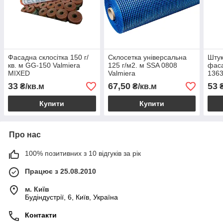
Фасадна склосітка 150 г/
Склосетка універсальна
Штук
кв. м GG-150 Valmiera
125 г/м2. м SSA 0808
фаса
MIXED
Valmiera
1363
Valm
33
67,50
53
₴/кв.м
₴/кв.м
₴
Купити
Купити
Про нас
100% позитивних з 10 відгуків за рік
Працює з 25.08.2010
м. Київ
Будіндустрії, 6, Київ, Україна
Контакти