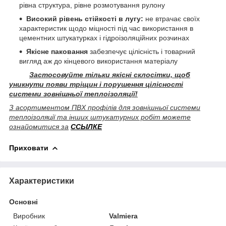
рівна структура, рівне розмотування рулону
Високий рівень стійкості в лугу:
не втрачає своїх
характеристик щодо міцності під час використання в
цементних штукатурках і гідроізоляційних розчинах
Якісне паковання
забезпечує цілісність і товарний
вигляд аж до кінцевого використання матеріалу
Застосовуйте тільки якісні склосітки, щоб
уникнути появи тріщин і порушення цілісності
системи зовнішньої теплоізоляції!
З асортиментом ПВХ профілів для зовнішньої системи
теплоізоляції та інших штукатурних робіт можете
ознайомитися за
ССЫЛКЕ
Приховати
Характеристики
Основні
Виробник
Valmiera