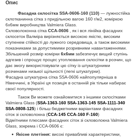
Опис
Фасадна склосітка SSA-0606-160 (110)
― лужностійка
склотканинна сітка з придільною вагою 160 г/м2, коміркою
6х6мм виробництва Valmiera Glass.
Скловолоконна сітка
ССА-0606
, як і вся лінійка фасадних
склосеток Валміра вирізняється високою якістю, високим
ступенем стійкості до лужного середовища, а також високими
показниками за допустимими розривними навантаженнями.
Збільшений розмір комірки
6х6мм
забезпечує вищий ступінь
адгезив і спрощує процес утоплювання склосітки в розчин, що
дає змогу використовувати цю сітку із штукатурними
розчинами низької щільності (легкі штукатурки).
Фасадна штукатурна сітка SSA-0606 найпопулярніша в
Німеччині, в Україні ця позиція в останній рік тільки набирає
своєї популярності.
Також Ви можете ознайомитися з іншими склосітками
Valmiera Glass (
SSA-1363-160
SSA-1363-145
SSA-1111-340
SSA-0808-125
) і більш бюджетними варіантами фасадних
сіток зі скловолокна (
ССА-145
ССА-160
F-160
)
Відмітними плюсами фасадних сіток зі скловолокна Valmiera
Glass, зокрема і ССА-0606 є:
Якісне плетіння:
високі привабливі характеристики,