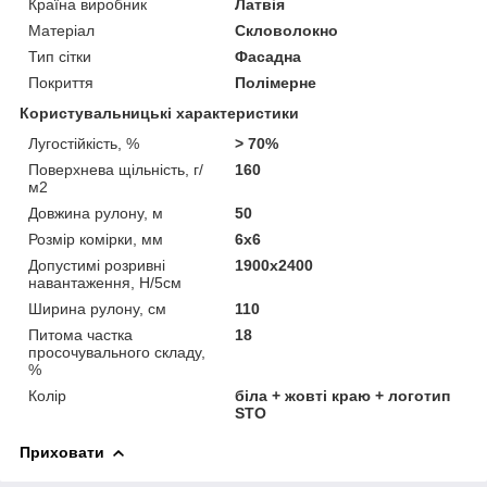
Країна виробник
Латвія
Матеріал
Скловолокно
Тип сітки
Фасадна
Покриття
Полімерне
Користувальницькі характеристики
Лугостійкість, %
> 70%
Поверхнева щільність, г/
160
м2
Довжина рулону, м
50
Розмір комірки, мм
6х6
Допустимі розривні
1900х2400
навантаження, Н/5см
Ширина рулону, см
110
Питома частка
18
просочувального складу,
%
Колір
біла + жовті краю + логотип
STO
Приховати