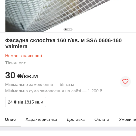
Фасадна склосітка 160 г/кв. м SSA 0606-160
Valmiera
Немає в наявності
Тільки опт
30
₴/кв.м
Мінімальне замовлення — 55 кв.м
Мінімальна сума замовлення на сайті — 1 200 ₴
24 ₴
від 1815 кв.м
Опис
Характеристики
Доставка
Оплата
Умови п