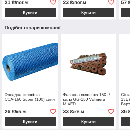
21
23
57
₴/пог.м
₴/пог.м
₴
Купити
Купити
Подібні товари компанії
Фасадна склосітка
Фасадна склосітка 150 г/
Сітк
ССА-160 Super (100) синя
кв. м GG-150 Valmiera
131 
MIXED
Верт
26
33
36
₴/кв.м
₴/кв.м
₴
Купити
Купити