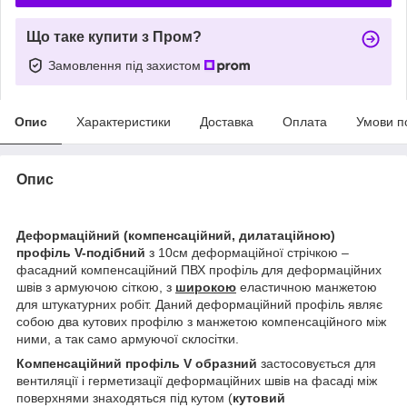
Що таке купити з Пром?
Замовлення під захистом
Опис
Характеристики
Доставка
Оплата
Умови п
Опис
Деформаційний (компенсаційний, дилатаційною)
профіль
V
-подібний
з 10см деформаційної стрічкою –
фасадний компенсаційний ПВХ профіль для деформаційних
швів з армуючою сіткою, з
широкою
еластичною манжетою
для штукатурних робіт. Даний деформаційний профіль являє
собою два кутових профілю з манжетою компенсаційного між
ними, а так само армуючої склосітки.
Компенсаційний профіль
V образний
застосовується для
вентиляції і герметизації деформаційних швів на фасаді між
поверхнями знаходяться під кутом (
кутовий