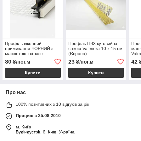
Профіль віконний
Профіль ПВХ кутовий із
Проф
примикання ЧОРНИЙ з
сіткою Valmiera 10 х 15 см
манж
манжетою і сіткою
(Європа)
Valm
(паяний) Valmiera
80
23
42
₴/пог.м
₴/пог.м
₴
Купити
Купити
Про нас
100% позитивних з 10 відгуків за рік
Працює з 25.08.2010
м. Київ
Будіндустрії, 6, Київ, Україна