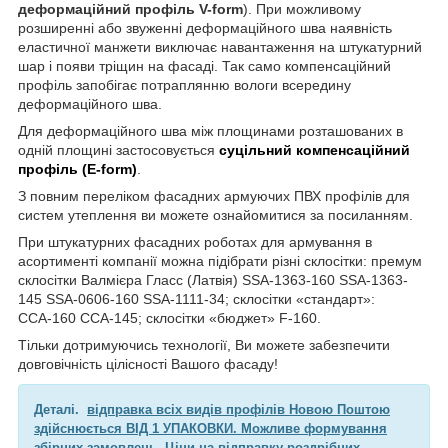
деформаційний профіль
V
-
form
). При можливому
розширенні або звуженні деформаційного шва наявність
еластичної манжети виключає навантаження на штукатурний
шар і появи тріщин на фасаді. Так само компенсаційний
профіль запобігає потраплянню вологи всередину
деформаційного шва.
Для деформаційного шва між площинами розташованих в
одній площині застосовується
суцільний компенсаційний
профіль (
E
-
form
)
.
З повним переліком фасадних армуючих ПВХ профілів для
систем утеплення ви можете ознайомитися за посиланням.
При штукатурних фасадних роботах для армування в
асортименті компанії можна підібрати різні склосітки: премум
склосітки Валмієра Гласс (Латвія) SSA-1363-160 SSA-1363-
145 SSA-0606-160 SSA-1111-34; склосітки «стандарт»:
ССА-160 ССА-145; склосітки «бюджет» F-160.
Тільки дотримуючись технології, Ви можете забезпечити
довговічність цілісності Вашого фасаду!
Деталі.
відправка всіх видів профілів Новою Поштою
здійснюється ВІД 1 УПАКОВКИ. Можливе формування
збірних замовлень.
Ціни на відправку роздрібних