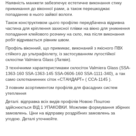
Наявність манжети забезпечує естетичне виконання стику
примикання до віконної рами, а також перешкоджає
попаданню в нього зайвої вологи.
Також конструктивом цього профілю передбачена відривна
частина для кріплення захисної плівки на вікно для уникнення
попадання клейового розчину на скло, яка після виконання
робіт відривається рівним швом.
Профіль віконний, що примикає, виконаний з якісного ПВХ
стійкого до ультрафіолету, із застосуванням лугостійкої
склосітки Valmiera Glass (Латвія).
З технічними характеристиками склосіток Valmiera Glass (SSA-
1363-160 SSA-1363-145 SSA-0606-160 SSA-1111-340), а так
само склотканинних сіток «СТАНДАРТ» ( ССА-1145 ).
З повним асортиментом профілів для фасадних систем
утеплення
Деталі. відправка всіх видів профілів Новою Поштою
здійснюється ВІД 1 УПАКОВКИ. Можливе формування збірних
замовлень. Ціни на відправку роздрібних замовлень за
угодою. Деталі уточнюйте.