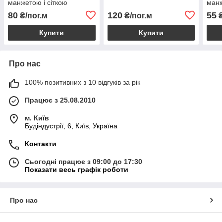
манжетою і сіткою
манж
(паяний) Valmiera
Valm
80
120
55
₴/пог.м
₴/пог.м
₴
Купити
Купити
Про нас
100% позитивних з 10 відгуків за рік
Працює з 25.08.2010
м. Київ
Будіндустрії, 6, Київ, Україна
Контакти
Сьогодні працює з 09:00 до 17:30
Показати весь графік роботи
Про нас