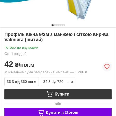
Профіль вікна 9/3м з манжею і сіткою вир-ва
Valmiera (шитий)
Готово до відправки
Опт і роздріб
42
₴/пог.м
Мінімальна сума замовлення на сайті — 1 200 ₴
36 ₴
від 360 пог.м
34 ₴
від 720 пог.м
Купити
або
Купити з