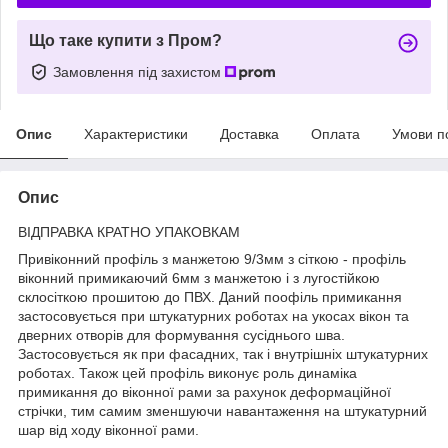
Що таке купити з Пром?
Замовлення під захистом
Опис
Характеристики
Доставка
Оплата
Умови п
Опис
ВІДПРАВКА КРАТНО УПАКОВКАМ
Привіконний профіль з манжетою 9/3мм з сіткою - профіль
віконний примикаючий 6мм з манжетою і з лугостійкою
склосіткою прошитою до ПВХ. Даний поофіль примикання
застосовується при штукатурних роботах на укосах вікон та
дверних отворів для формування сусіднього шва.
Застосовується як при фасадних, так і внутрішніх штукатурних
роботах. Також цей профіль виконує роль динаміка
примикання до віконної рами за рахунок деформаційної
стрічки, тим самим зменшуючи навантаження на штукатурний
шар від ходу віконної рами.